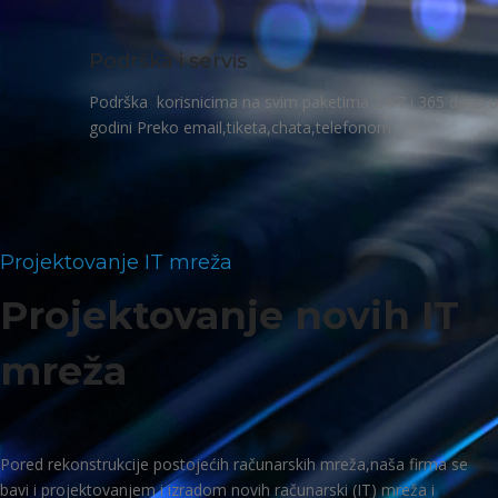
Podrška i servis
Podrška korisnicima na svim paketima 24/7 i 365 dana u
godini Preko email,tiketa,chata,telefonom
Projektovanje IT mreža
Projektovanje novih IT
mreža
Pored rekonstrukcije postojećih računarskih mreža,naša firma se
bavi i projektovanjem i izradom novih računarski (IT) mreža i