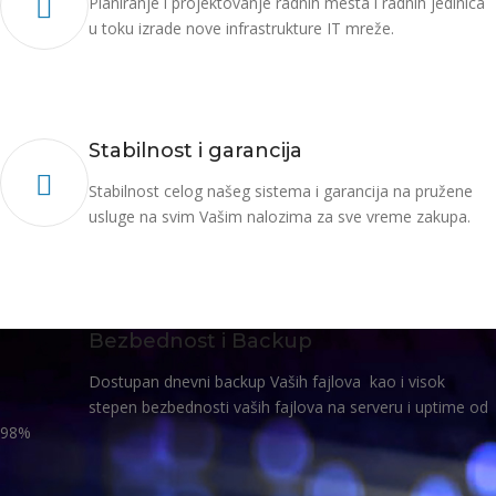
Planiranje i projektovanje radnih mesta i radnih jedinica
u toku izrade nove infrastrukture IT mreže.
Web h
Stabilnost i garancija
Stabilnost celog našeg sistema i garancija na pružene
usluge na svim Vašim nalozima za sve vreme zakupa.
Web
Bezbednost i Backup
Dostupan dnevni backup Vaših fajlova kao i visok
stepen bezbednosti vaših fajlova na serveru i uptime od
98%