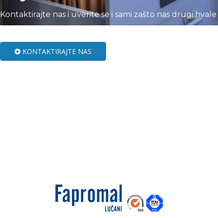
Kontaktirajte nas i uverite se i sami zašto nas drugi hvale
KONTAKTIRAJTE NAS
Komp
Do