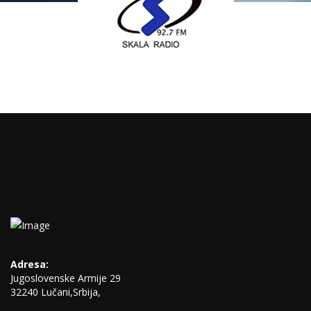
Mobilnih
SLA projekto
-R
Adresa:
Jugoslovenske Armije 29
32240 Lučani,Srbija,