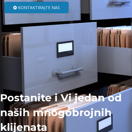
KONTAKTIRAJTE NAS
Postanite i Vi jedan od
naših mnogobrojnih
klijenata