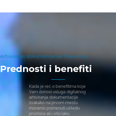
Arhiviranje dokumentacije-Skeniranje
Prednosti i benefiti
Kada je reć o benefitima koje
Vam donosi usluga digitalnog
arhiviranja dokumentacije
svakako na prvom mestu
moramo pomenuti uštedu
prostora ali i vrlo laku