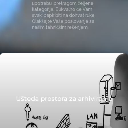
upotrebu ,pretragom željene
kategorije. Bukvalno će Vam
svaki papir biti na dohvat ruke.
Olakšajte Vaše poslovanje sa
našim tehničkim rešenjem.
Ušteda prostora za arhiviranje